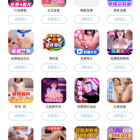
序号
1
交通安全无小事，守法出行
2
学习二十大精神，奋进强
学子风采
3
增强体质，锤炼意志——地
班级风采
4
“奋进新征程，义工我先行
优秀学子
5
“运动展风采，学习二十大
6
地勘T2201班地质实
7
问渠水榭杨柳畔，师生
8
学习二十大精神，奋进强
9
培养传播文明理念，营造
10
学习民族团结精神，共建
成人小说